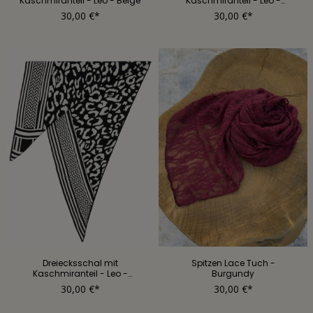
Kaschmiranteil - Leo - Beige
Kaschmiranteil - Leo -
Hellgrau
30,00 €*
30,00 €*
Dreiecksschal mit
Spitzen Lace Tuch -
Kaschmiranteil - Leo -
Burgundy
Schwarz
30,00 €*
30,00 €*