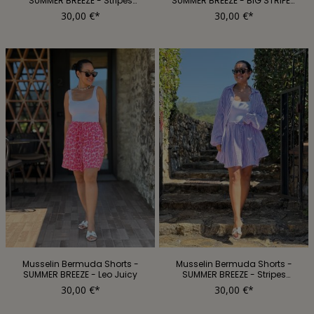
SUMMER BREEZE - Stripes
SUMMER BREEZE - BIG STRIPES
Sugar
Lollipop
30,00 €*
30,00 €*
Musselin Bermuda Shorts -
Musselin Bermuda Shorts -
SUMMER BREEZE - Leo Juicy
SUMMER BREEZE - Stripes
Flieder
30,00 €*
30,00 €*