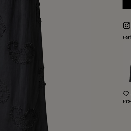
Far
Pr