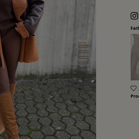
Far
Pr