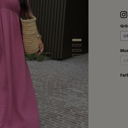
Grö
O
Mus
L
Far