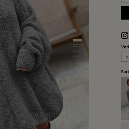
Var
Ru
Far