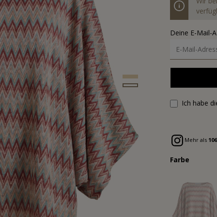
Wir be
verfügb
Deine E-Mail-
Ich habe d
Mehr als
106
Farbe