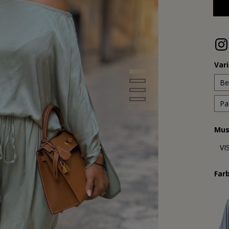
Var
Be
Pa
Mus
VI
Far