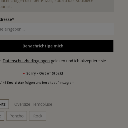
nachrichtigen dich per E-Mail, sobald das Soulpiece
ar ist.
Adresse*
Benachrichtige mich
ie
Datenschutzbedingungen
gelesen und ich akzeptiere sie
Sorry - Out of Stock!
.144 Soulsister
folgen uns bereits auf Instagram
rts
Oversize Hemdbluse
e
Poncho
Rock