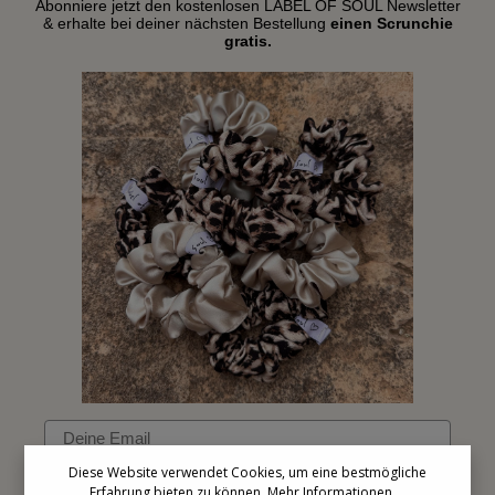
Abonniere jetzt den kostenlosen LABEL OF SOUL Newsletter
& erhalte bei deiner nächsten Bestellung
einen Scrunchie
gratis.
Email
Diese Website verwendet Cookies, um eine bestmögliche
Erfahrung bieten zu können.
Mehr Informationen ...