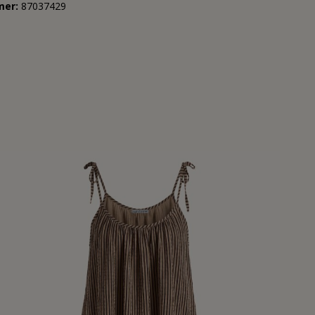
mer:
87037429