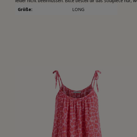
leider nicht beeinflussen. Bitte bestell dir das Soulpiece nur,
Größe:
LONG