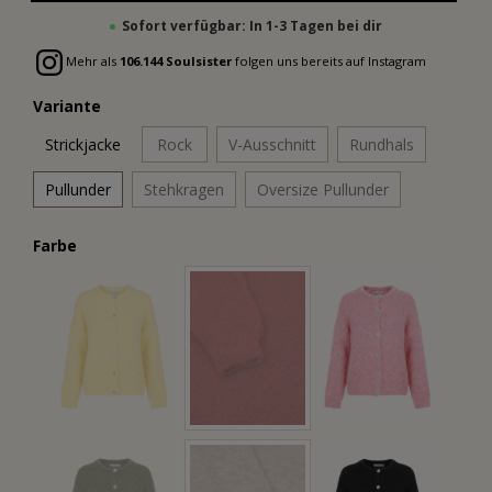
Sofort verfügbar: In 1-3 Tagen bei dir
Mehr als
106.144 Soulsister
folgen uns bereits auf Instagram
Variante
Strickjacke
Rock
V-Ausschnitt
Rundhals
Pullunder
Stehkragen
Oversize Pullunder
Farbe