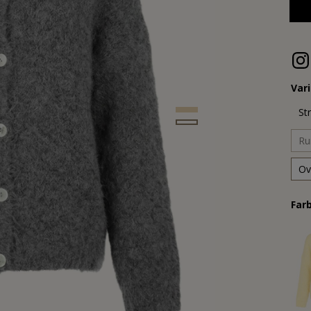
Var
St
Ru
Ov
Far