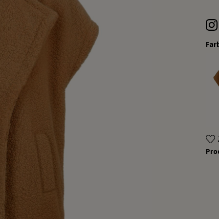
Far
Pr