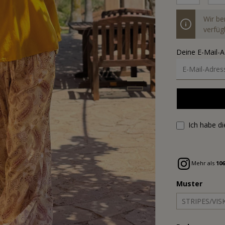
Wir be
verfügb
Deine E-Mail-
Ich habe d
Mehr als
106
Muster
STRIPES/VIS