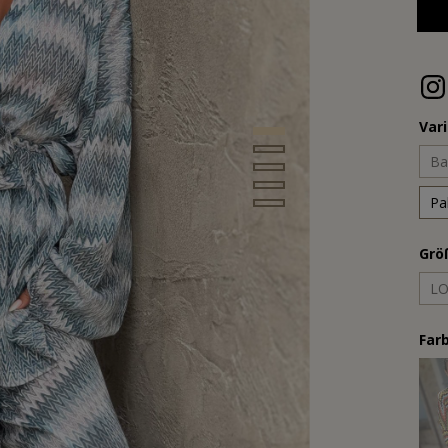
Var
Ba
Pa
Grö
L
Far