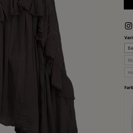
Var
Ba
Bl
Ho
Far