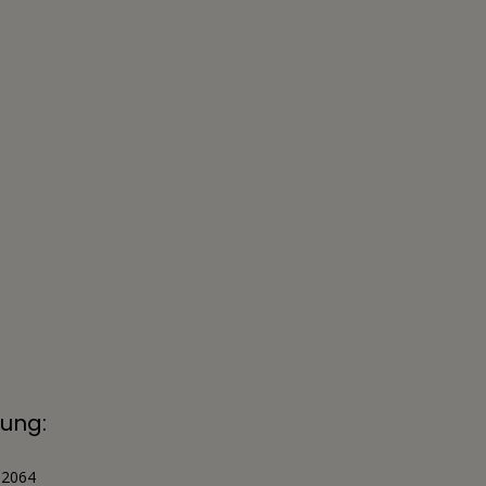
ung:
52064